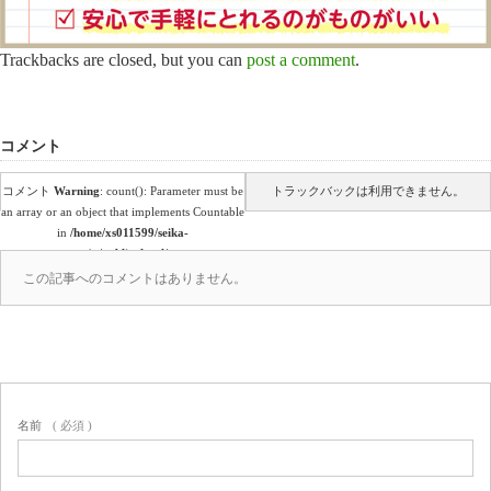
Trackbacks are closed, but you can
post a comment
.
コメント
コメント
Warning
: count(): Parameter must be
トラックバックは利用できません。
an array or an object that implements Countable
in
/home/xs011599/seika-
en.co.jp/public_html/wp-
content/themes/amore_tcd028/comments.php
この記事へのコメントはありません。
on line
39
(0)
名前
( 必須 )