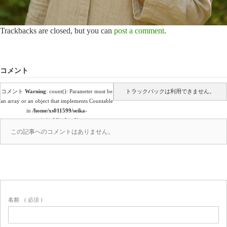
Trackbacks are closed, but you can
post a comment
.
コメント
コメント
Warning
: count(): Parameter must be
トラックバックは利用できません。
an array or an object that implements Countable
in
/home/xs011599/seika-
en.co.jp/public_html/wp-
content/themes/amore_tcd028/comments.php
この記事へのコメントはありません。
on line
39
(0)
名前
( 必須 )