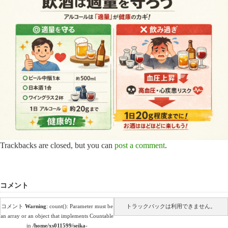
Trackbacks are closed, but you can
post a comment
.
コメント
コメント
Warning
: count(): Parameter must be
トラックバックは利用できません。
an array or an object that implements Countable
in
/home/xs011599/seika-