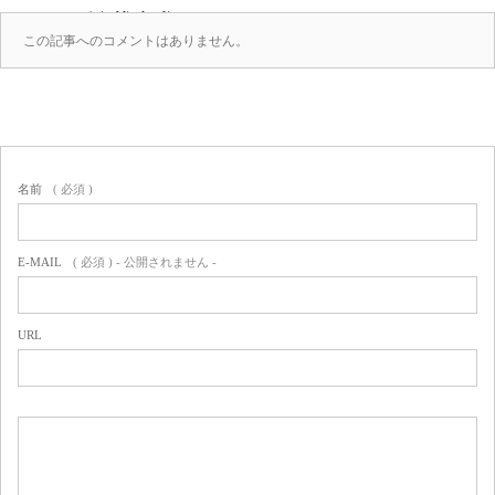
en.co.jp/public_html/wp-
content/themes/amore_tcd028/comments.php
この記事へのコメントはありません。
on line
39
(0)
名前
( 必須 )
E-MAIL
( 必須 ) - 公開されません -
URL