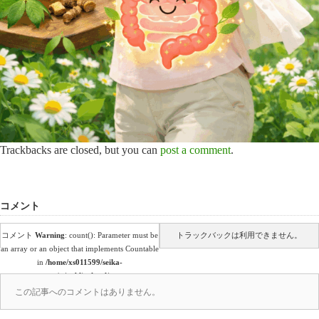
Trackbacks are closed, but you can
post a comment
.
コメント
コメント
Warning
: count(): Parameter must be
トラックバックは利用できません。
an array or an object that implements Countable
in
/home/xs011599/seika-
en.co.jp/public_html/wp-
content/themes/amore_tcd028/comments.php
この記事へのコメントはありません。
on line
39
(0)