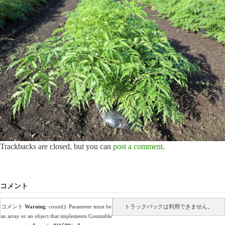
Trackbacks are closed, but you can
post a comment
.
コメント
コメント
Warning
: count(): Parameter must be
トラックバックは利用できません。
an array or an object that implements Countable