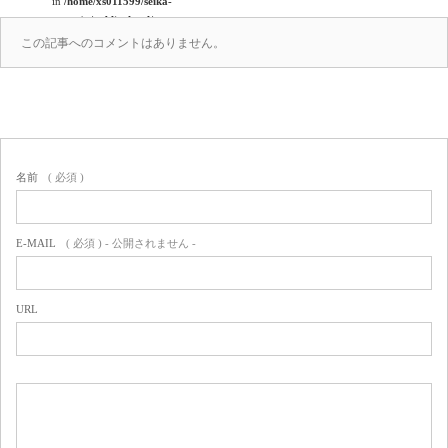
in
/home/xs011599/seika-
en.co.jp/public_html/wp-
content/themes/amore_tcd028/comments.php
この記事へのコメントはありません。
on line
39
(0)
名前
( 必須 )
E-MAIL
( 必須 ) - 公開されません -
URL