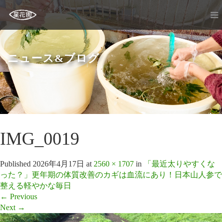
ニュース&ブログ
IMG_0019
Published
2026年4月17日
at
2560 × 1707
in
「最近太りやすくな
った？」更年期の体質改善のカギは血流にあり！日本山人参で
整える軽やかな毎日
←
Previous
Next
→