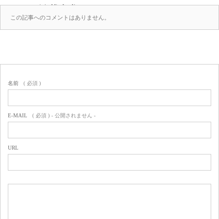
en.co.jp/public_html/wp-
content/themes/amore_tcd028/comments.php
この記事へのコメントはありません。
on line
39
(0)
名前
( 必須 )
E-MAIL
( 必須 ) - 公開されません -
URL