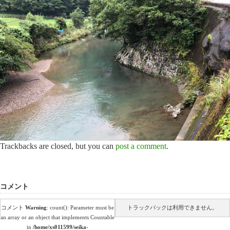
Trackbacks are closed, but you can
post a comment
.
コメント
コメント
Warning
: count(): Parameter must be
トラックバックは利用できません。
an array or an object that implements Countable
in
/home/xs011599/seika-