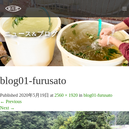
ニュース&ブログ
blog01-furusato
Published
2020年5月19日
at
2560 × 1920
in
blog01-furusato
←
Previous
Next
→