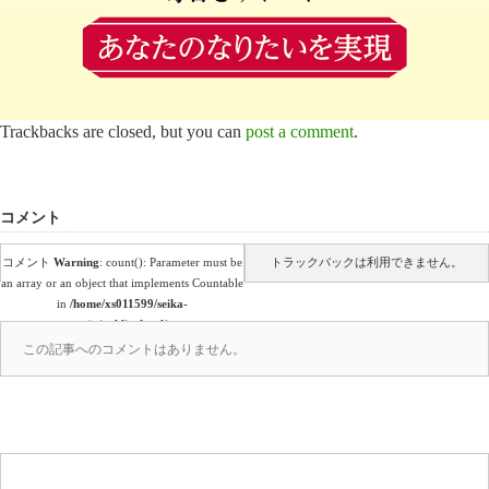
Trackbacks are closed, but you can
post a comment
.
コメント
コメント
Warning
: count(): Parameter must be
トラックバックは利用できません。
an array or an object that implements Countable
in
/home/xs011599/seika-
en.co.jp/public_html/wp-
content/themes/amore_tcd028/comments.php
この記事へのコメントはありません。
on line
39
(0)