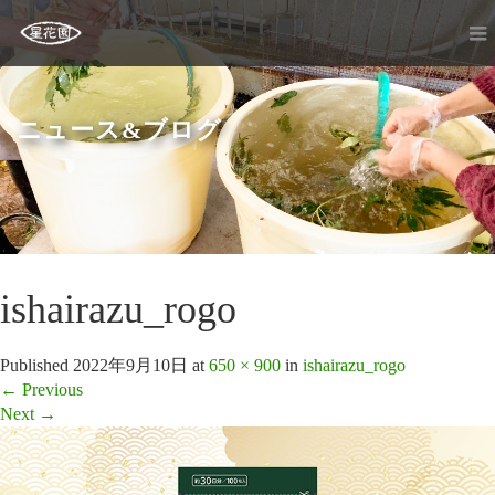
ニュース&ブログ
ishairazu_rogo
Published
2022年9月10日
at
650 × 900
in
ishairazu_rogo
←
Previous
Next
→