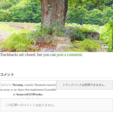
Trackbacks are closed, but you can
post a comment
.
コメント
コメント
Warning
: count(): Parameter must be
トラックバックは利用できません。
an array or an object that implements Countable
in
/home/xs011599/seika-
en.co.jp/public_html/wp-
content/themes/amore_tcd028/comments.php
この記事へのコメントはありません。
on line
39
(0)