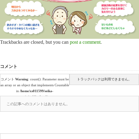
Trackbacks are closed, but you can
post a comment
.
コメント
コメント
Warning
: count(): Parameter must be
トラックバックは利用できません。
an array or an object that implements Countable
in
/home/xs011599/seika-
en.co.jp/public_html/wp-
content/themes/amore_tcd028/comments.php
この記事へのコメントはありません。
on line
39
(0)