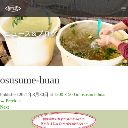
ニュース&ブログ
osusume-huan
Published
2021年3月30日
at
1200 × 500
in
osusume-huan
←
Previous
Next
→