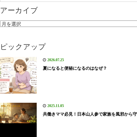
アーカイブ
ア
ー
カ
ピックアップ
イ
ブ
2026.07.25
夏になると便秘になるのはなぜ？
2025.11.05
共働きママ必見！日本山人参で家族を風邪から守