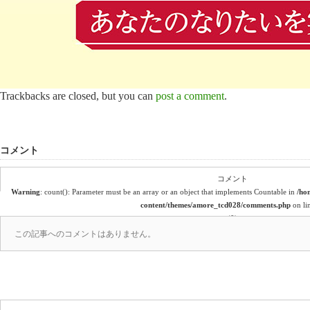
Trackbacks are closed, but you can
post a comment
.
コメント
コメント
Warning
: count(): Parameter must be an array or an object that implements Countable in
/ho
content/themes/amore_tcd028/comments.php
on li
(0)
この記事へのコメントはありません。