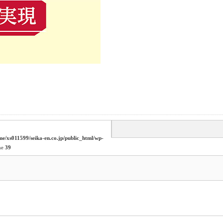
me/xs011599/seika-en.co.jp/public_html/wp-
ne
39