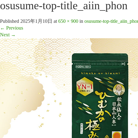
osusume-top-title_aiin_phon
Published
2025年1月10日
at
650 × 900
in
osusume-top-title_aiin_pho
←
Previous
Next
→