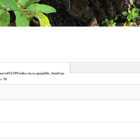
me/xs011599/seika-en.co.jp/public_html/wp-
ne
39