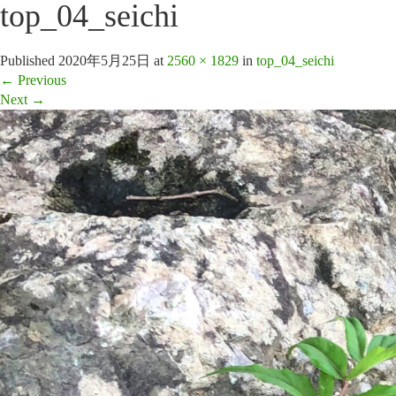
top_04_seichi
Published
2020年5月25日
at
2560 × 1829
in
top_04_seichi
←
Previous
Next
→