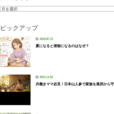
ア
ー
カ
ピックアップ
イ
ブ
2026.07.25
夏になると便秘になるのはなぜ？
2025.11.05
共働きママ必見！日本山人参で家族を風邪から守