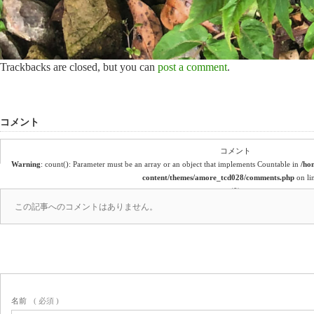
Trackbacks are closed, but you can
post a comment
.
コメント
コメント
Warning
: count(): Parameter must be an array or an object that implements Countable in
/ho
content/themes/amore_tcd028/comments.php
on li
(0)
この記事へのコメントはありません。
名前
( 必須 )