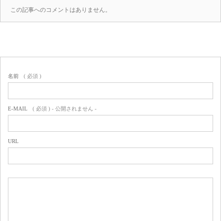
content/themes/amore_tcd028/comments.php
この記事へのコメントはありません。
on line
39
(0)
名前
( 必須 )
E-MAIL
( 必須 ) - 公開されません -
URL