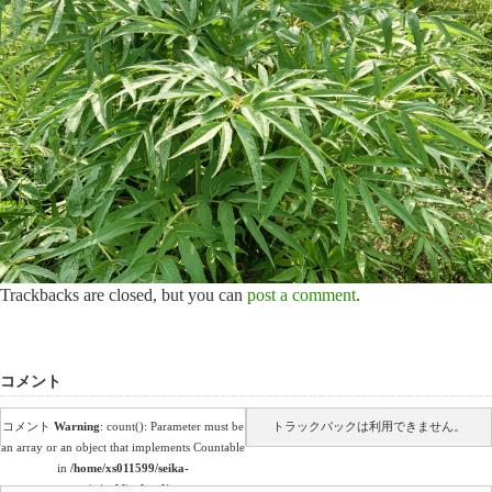
Trackbacks are closed, but you can
post a comment
.
コメント
コメント
Warning
: count(): Parameter must be
トラックバックは利用できません。
an array or an object that implements Countable
in
/home/xs011599/seika-
en.co.jp/public_html/wp-