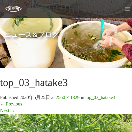
ニュース&ブログ
top_03_hatake3
Published
2020年5月25日
at
2560 × 1829
in
top_03_hatake3
←
Previous
Next
→